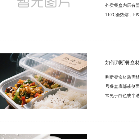
外卖餐盒内层有塑
110℃会热熔，P
如何判断餐盒
判断餐盒材质需
号餐盒底部或侧面
常见于白色或半透